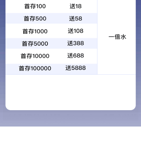
国通首页
>>
新闻中心
>>
公司新闻
>>
风机产品对轴的应
公司新闻
行业资讯